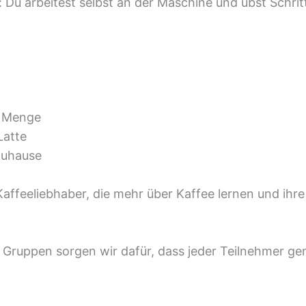
e: Du arbeitest selbst an der Maschine und übst Schrit
d Menge
Latte
zuhause
 Kaffeeliebhaber, die mehr über Kaffee lernen und ih
Gruppen sorgen wir dafür, dass jeder Teilnehmer gen