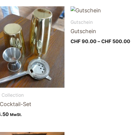
P
C
bi
Gutschein
C
Gutschein
CHF
90.00
–
CHF
500.00
 Collection
Cocktail-Set
.50
MwSt.