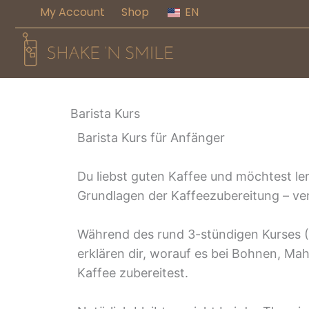
Zum
My Account
Shop
EN
Inhalt
springen
Barista Kurs
Barista Kurs für Anfänger
Du liebst guten Kaffee und möchtest ler
Grundlagen der Kaffeezubereitung – ver
Während des rund 3-stündigen Kurses (1
erklären dir, worauf es bei Bohnen, M
Kaffee zubereitest.