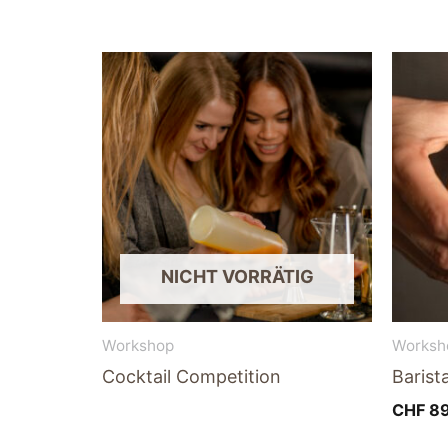
NICHT VORRÄTIG
Workshop
Worksh
Cocktail Competition
Barist
CHF
89