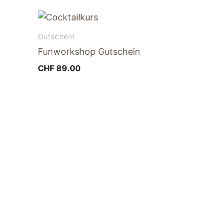
reisspanne:
HF 90.00
s
Gutschein
HF 500.00
Funworkshop Gutschein
CHF
89.00