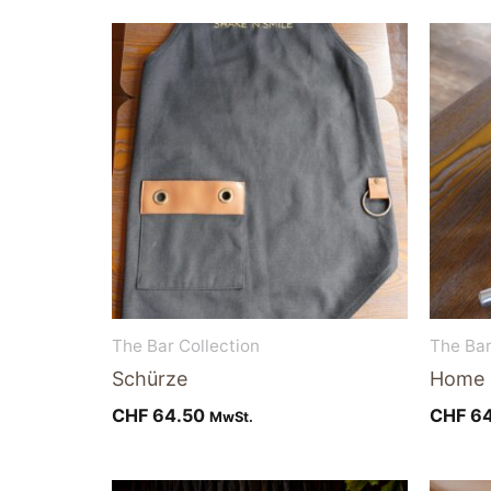
The Bar Collection
The Bar
Schürze
Home 
CHF
64.50
CHF
64
MwSt.